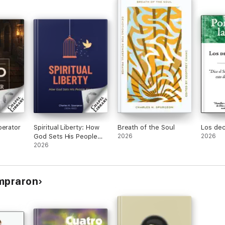
berator
Spiritual Liberty: How
Breath of the Soul
Los dec
God Sets His People
2026
2026
Free
2026
ompraron