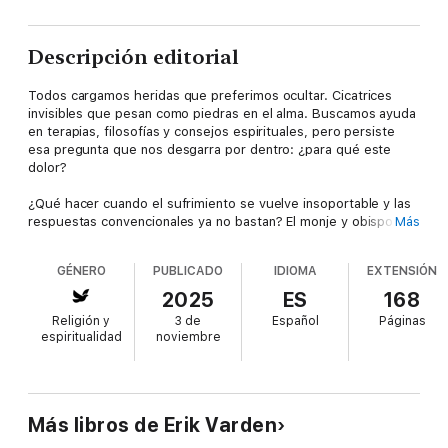
Descripción editorial
Todos cargamos heridas que preferimos ocultar. Cicatrices
invisibles que pesan como piedras en el alma. Buscamos ayuda
en terapias, filosofías y consejos espirituales, pero persiste
esa pregunta que nos desgarra por dentro: ¿para qué este
dolor?
¿Qué hacer cuando el sufrimiento se vuelve insoportable y las
respuestas convencionales ya no bastan? El monje y obispo Erik
Más
Varden nos propone un camino. Inspirándose en un antiguo
poema cisterciense, este libro nos invita a contemplar las
GÉNERO
PUBLICADO
IDIOMA
EXTENSIÓN
heridas de la pasión de Cristo. Nos muestra cómo, al unir
nuestro sufrimiento al de Él, podemos hallar no solo consuelo,
2025
ES
168
sino la fuente viva para sanar nuestras propias heridas.
Religión y
3 de
Español
Páginas
espiritualidad
noviembre
Con la sabiduría de siglos de tradición monástica y referencias
que abarcan desde las Escrituras hasta la cultura
contemporánea, Varden nos desafía a ver la vulnerabilidad no
como una debilidad, sino como una puerta a la gracia. Nuestras
heridas, al sanar, pueden florecer para ser provecho y
Más libros de Erik Varden
consuelo para los demás.