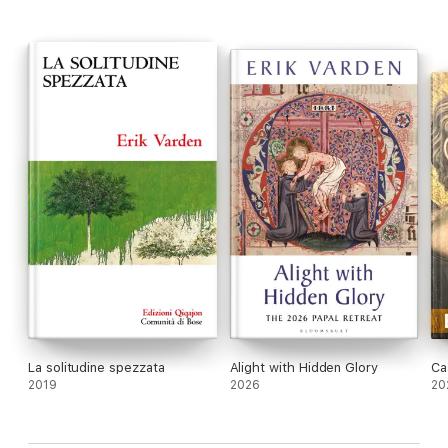
Heridas que sanan es una obra indispensable para aquellos que
buscan en la fe una respuesta auténtica al dolor de la
existencia.
La solitudine spezzata
Alight with Hidden Glory
Ca
2019
2026
20