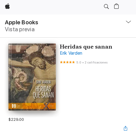
Apple
Navegación
local
Apple Books
-
Vista previa
Abrir
menú
Heridas que sanan
Erik Varden
5.0
•
2 calificaciones
$229.00