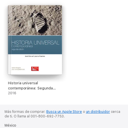
Historia universal
contemporánea: Segunda
edición
2016
Más formas de comprar:
Busca un Apple Store
o
un distribuidor
cerca
de ti.
O llama al 001-800-692-7753.
México