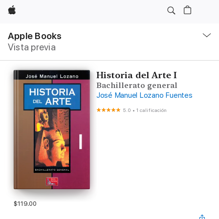
Apple
Navegación
local
Apple Books
-
Vista previa
Abrir
menú
Historia del Arte I
Bachillerato general
José Manuel Lozano Fuentes
5.0
•
1 calificación
$119.00