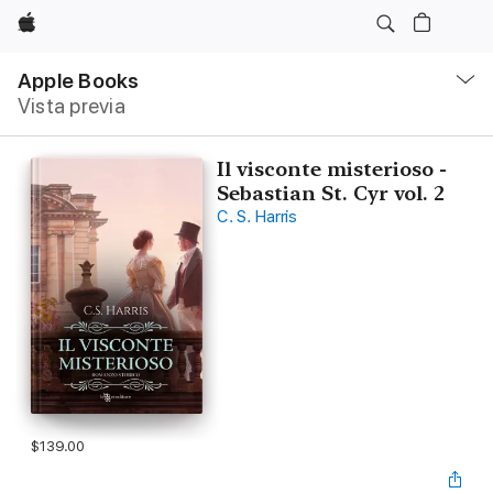
Apple
Navegación
local
Apple Books
-
Vista previa
Abrir
menú
Il visconte misterioso -
Sebastian St. Cyr vol. 2
C. S. Harris
$139.00