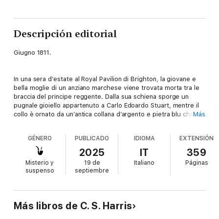
Descripción editorial
Giugno 1811.
In una sera d’estate al Royal Pavilion di Brighton, la giovane e
bella moglie di un anziano marchese viene trovata morta tra le
braccia del principe reggente. Dalla sua schiena sporge un
pugnale gioiello appartenuto a Carlo Edoardo Stuart, mentre il
collo è ornato da un’antica collana d’argento e pietra blu che si
Más
dice venisse indossata dalle sacerdotesse druide del Galles. La
leggenda attribuiva alla collana poteri misteriosi, fino a quando
GÉNERO
PUBLICADO
IDIOMA
EXTENSIÓN
non andò perduta in mare insieme alla sua ultima proprietaria, la
madre di Sebastian St Cyr, visconte Devlin.
2025
IT
359
Misterio y
19 de
Italiano
Páginas
suspenso
septiembre
Ancora tormentato dalle voci sul suo passato, Sebastian viene
coinvolto in una pericolosa indagine sia sulla morte della
marchesa sia sull’incerto destino di sua madre. Ben presto
scopre che il principe, ozioso e dissoluto, non è così innocente
Más libros de C. S. Harris
come i suoi funzionari di corte vorrebbero far credere. Con