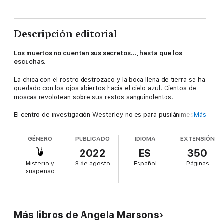
Descripción editorial
Los muertos no cuentan sus secretos..., hasta que los
escuchas.
La chica con el rostro destrozado y la boca llena de tierra se ha
quedado con los ojos abiertos hacia el cielo azul. Cientos de
moscas revolotean sobre sus restos sanguinolentos.
El centro de investigación Westerley no es para pusilánimes.
Más
Como la «granja de cadáveres» que es, se dedica a investigar
la descomposición del cuerpo humano; así que sus huéspedes
GÉNERO
PUBLICADO
IDIOMA
EXTENSIÓN
son despojos en diversos estados de putrefacción. Pero,
cuando la detective Kim Stone y su equipo descubren el
2022
ES
350
cadáver reciente de una joven, todo parece indicar que un
Misterio y
3 de agosto
Español
Páginas
asesino ha encontrado el lugar perfecto para sepultar sus
suspenso
crímenes.
Entonces aparece una segunda chica. La han dado por muerta
después de atacarla. La han drogado y tiene la boca llena de
tierra. Para Kim Stone y su equipo, está claro que hay un
Más libros de Angela Marsons