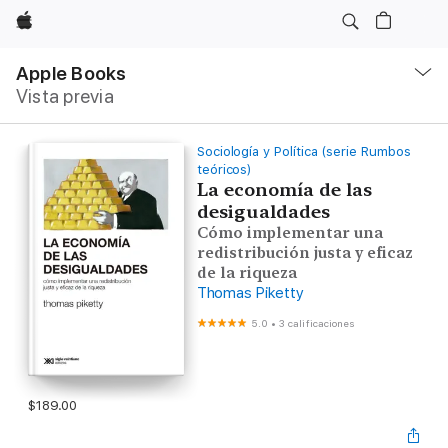
Apple
Navegación
local
Apple Books
-
Vista previa
Abrir
menú
Sociología y Política (serie Rumbos
teóricos)
La economía de las
desigualdades
Cómo implementar una
redistribución justa y eficaz
de la riqueza
Thomas Piketty
5.0
•
3 calificaciones
$189.00