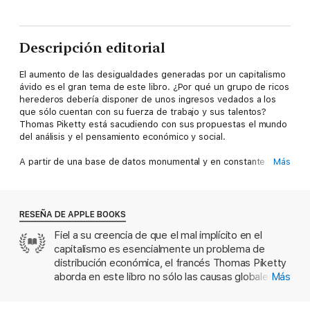
Descripción editorial
El aumento de las desigualdades generadas por un capitalismo
ávido es el gran tema de este libro. ¿Por qué un grupo de ricos
herederos debería disponer de unos ingresos vedados a los
que sólo cuentan con su fuerza de trabajo y sus talentos?
Thomas Piketty está sacudiendo con sus propuestas el mundo
del análisis y el pensamiento económico y social.
A partir de una base de datos monumental y en constante
Más
actualización, y tomando distancia de las posiciones
tradicionales tanto de derecha como de izquierda, Piketty
muestra que la desigualdad se ha intensificado durante las
últimas tres décadas a causa de diferentes reformas
RESEÑA DE APPLE BOOKS
impositivas que aliviaron las cargas tributarias sobre los
Fiel a su creencia de que el mal implícito en el
sectores más ricos de la sociedad. Analiza las brechas en la
capitalismo es esencialmente un problema de
apropiación del excedente entre capitalistas y trabajadores, las
diferencias históricas y entre países, las particularidades de la
distribución económica, el francés Thomas Piketty
profunda inequidad en el mundo del trabajo y los efectos de las
aborda en este libro no sólo las causas globales y
Más
diversas estrategias de redistribución.
locales de la desigualdad, sino también soluciones
prácticas como las herramientas fiscales y la renta