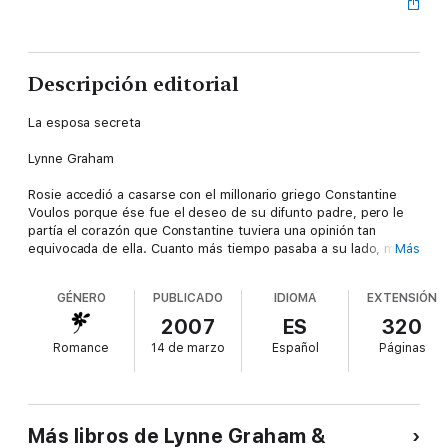
Descripción editorial
La esposa secreta
Lynne Graham
Rosie accedió a casarse con el millonario griego Constantine
Voulos porque ése fue el deseo de su difunto padre, pero le
partía el corazón que Constantine tuviera una opinión tan
equivocada de ella. Cuanto más tiempo pasaba a su lado, más
Más
se daba cuenta de que no podía seguir siendo su esposa de
forma temporal. Sólo había una forma de solucionarlo: alguien
GÉNERO
PUBLICADO
IDIOMA
EXTENSIÓN
tenía que desvelar su secreto.
2007
ES
320
Años después..
Romance
14 de marzo
Español
Páginas
. Jacqueline Baird De repente, el multimillonario novio de
Amber le dijo que estaba a punto de casarse con otra... Cinco
años después, Amber creía haber olvidado a Lucas, hasta que
heredó la mitad de su empresa. La compañía corría peligro de
ser absorbida y Lucas, que volvía a estar soltero, pensó que el
Más libros de Lynne Graham &
único modo de salvarla era casándose con Amber. ¿Cómo iba a