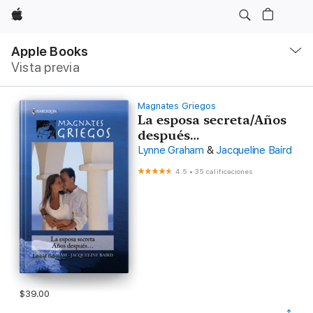
Apple
Navegación
local
Apple Books
-
Vista previa
Abrir
menú
Magnates Griegos
La esposa secreta/Años
después…
Lynne Graham
&
Jacqueline Baird
4.5
•
35 calificaciones
$39.00