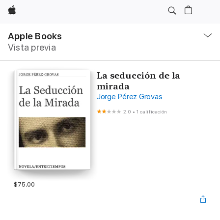
Apple
Navegación
local
Apple Books
-
Vista previa
Abrir
menú
La seducción de la
mirada
Jorge Pérez Grovas
2.0
•
1 calificación
$75.00