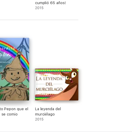
cumplió 65 años!
2015
ito Pepon que el
La leyenda del
is se comio
murciélago
2015