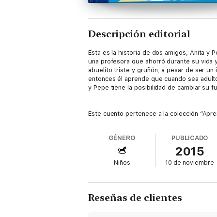
Descripción editorial
Esta es la historia de dos amigos, Anita y 
una profesora que ahorró durante su vida y
abuelito triste y gruñón, a pesar de ser un
entonces él aprende que cuando sea adulto
y Pepe tiene la posibilidad de cambiar su f
Este cuento pertenece a la colección “Apre
de Supervisión de Fondos de Pensiones) en 
de incentivar el ahorro. Los textos ayudan 
GÉNERO
PUBLICADO
pero también a cuidarlo, para no quedarse 
2015
Niños
10 de noviembre
Reseñas de clientes