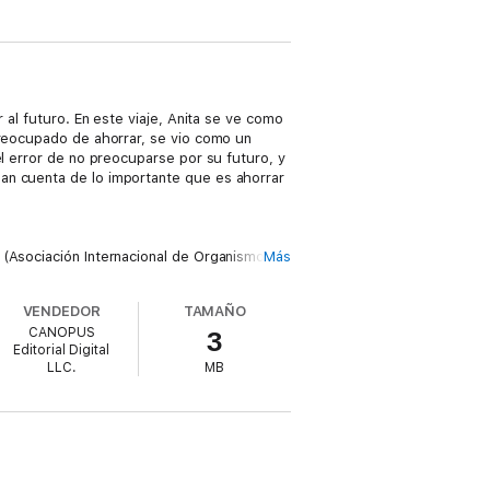
 al futuro. En este viaje, Anita se ve como
preocupado de ahorrar, se vio como un
el error de no preocuparse por su futuro, y
an cuenta de lo importante que es ahorrar
 (Asociación Internacional de Organismos
Más
tos por niños para niños, con la finalidad
o, a saber disfrutar de lo que se tiene
VENDEDOR
TAMAÑO
CANOPUS
3
Editorial Digital
LLC.
MB