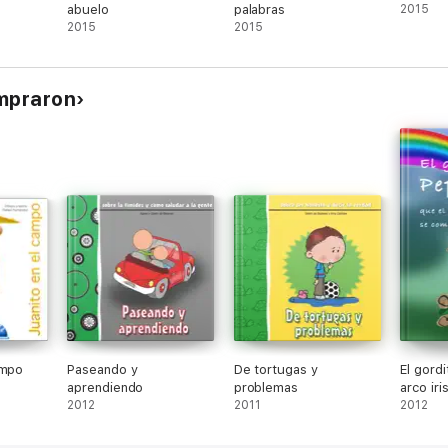
abuelo
palabras
2015
2015
2015
ompraron
ampo
Paseando y
De tortugas y
El gord
aprendiendo
problemas
arco ir
2012
2011
2012