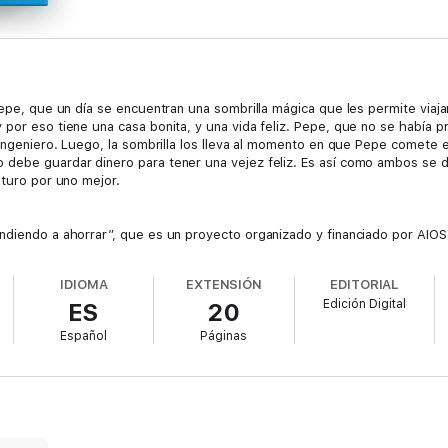
Pepe, que un día se encuentran una sombrilla mágica que les permite viajar
 por eso tiene una casa bonita, y una vida feliz. Pepe, que no se había 
 ingeniero. Luego, la sombrilla los lleva al momento en que Pepe comete 
 debe guardar dinero para tener una vejez feliz. Es así como ambos se d
uturo por uno mejor.
ndiendo a ahorrar”, que es un proyecto organizado y financiado por AIOS
el que se escogieron 8 cuentos de distintos países latinoamericanos escri
a los pequeños a tener conciencia del futuro y de la importancia del ahorr
IDIOMA
EXTENSIÓN
EDITORIAL
sin nada para cuando se pueda necesitar.
Edición Digital
ES
20
Español
Páginas