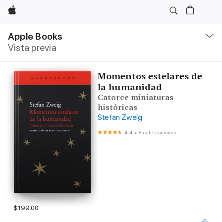
Apple
Navegación
local
Apple Books
-
Vista previa
Abrir
menú
Momentos estelares de
la humanidad
Catorce miniaturas
históricas
Stefan Zweig
4.4
•
8 calificaciones
$199.00