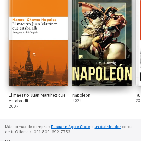
El maestro Juan Martínez que
Napoleón
Ru
estaba allí
2022
20
2007
Más formas de comprar:
Busca un Apple Store
o
un distribuidor
cerca
de ti.
O llama al 001-800-692-7753.