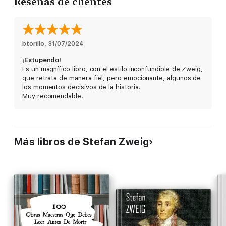
Reseñas de clientes
Enrique Ocaña, El Mundo
btorillo
, 
31/07/2024
"En catorce miniaturas, Zweig capta el instante decisivo, saca
¡Estupendo!
lustre a la Historia".
Es un magnífico libro, con el estilo inconfundible de Zweig,
que retrata de manera fiel, pero emocionante, algunos de
Sergi Doria, ABC
los momentos decisivos de la historia.
Muy recomendable.
"Llevados por el estilo vibrante y didáctico del autor austriaco,
revisitamos a Cicerón, al sultán Mehmet, o a Händel".
Más libros de Stefan Zweig
Llàtzer Moix, La Vanguardia
"Es como leer a Julio Verne, pero a través de una orquesta
coral".
Manuel Mateo Pérez, El Mundo