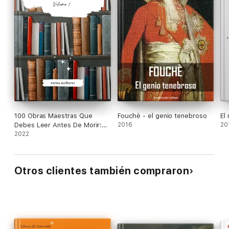
100 Obras Maestras Que
Fouchè - el genio tenebroso
El
Debes Leer Antes De Morir:
2016
20
Vol. 1
2022
Otros clientes también compraron