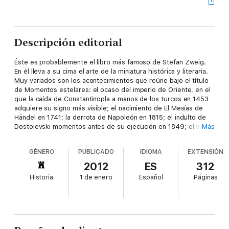
Descripción editorial
Éste es probablemente el libro más famoso de Stefan Zweig.
En él lleva a su cima el arte de la miniatura histórica y literaria.
Muy variados son los acontecimientos que reúne bajo el título
de Momentos estelares: el ocaso del imperio de Oriente, en el
que la caída de Constantinopla a manos de los turcos en 1453
adquiere su signo más visible; el nacimiento de El Mesías de
Händel en 1741; la derrota de Napoleón en 1815; el indulto de
Dostoievski momentos antes de su ejecución en 1849; el viaje
Más
de Lenin hacia Rusia en 1917... "Cada uno de estos momentos
estelares-escribe Stefan Zweig con acierto-marca un rumbo
GÉNERO
PUBLICADO
IDIOMA
EXTENSIÓN
durante décadas y siglos", de manera que podemos ver en
ellos unos puntos clave de inflexión de la historia, que leemos
2012
ES
312
en estas catorce miniaturas históricas con la fascinación que
Historia
1 de enero
Español
Páginas
siempre nos produce Zweig.
"Un libro escrito con una manifiesta voluntad de instruir
deleitando."