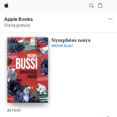
Apple
Navegación
local
Apple Books
-
Vista previa
Abrir
menú
Nymphéas noirs
Michel Bussi
$279.00