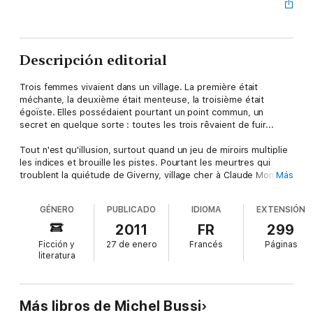
Descripción editorial
Trois femmes vivaient dans un village. La première était
méchante, la deuxième était menteuse, la troisième était
égoïste. Elles possédaient pourtant un point commun, un
secret en quelque sorte : toutes les trois rêvaient de fuir...
Tout n'est qu'illusion, surtout quand un jeu de miroirs multiplie
les indices et brouille les pistes. Pourtant les meurtres qui
troublent la quiétude de Giverny, village cher à Claude Monet,
Más
sont bien réels. Au cœur de l'intrigue, trois femmes : une
fillette de onze ans douée pour la peinture, une institutrice
GÉNERO
PUBLICADO
IDIOMA
EXTENSIÓN
redoutablement séduisante et une vieille femme aux yeux de
hibou qui voit et sait tout. Et puis, bien sûr, une passion
2011
FR
299
dévastatrice. Le tout sur fond de rumeur de toiles perdues ou
Ficción y
27 de enero
Francés
Páginas
volées, dont les fameux
Nymphéas noirs
.
literatura
Perdues ou volées, telles les illusions quand passé et présent
se confondent et que jeunesse et mort défient le temps.
Un suspense brillant, à la résolution insoupçonnable, dans
Más libros de Michel Bussi