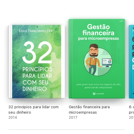
32 principios para lidar com
Gestão financeira para
6 
seu dinheiro
microempresas
pr
2014
2017
20