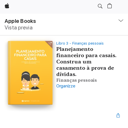
Apple
Navegación
local
Apple Books
-
Vista previa
Abrir
menú
Libro 3 - Finanças pessoais
Planejamento
financeiro para casais.
Construa um
casamento à prova de
dívidas.
Finanças pessoais
Organizze