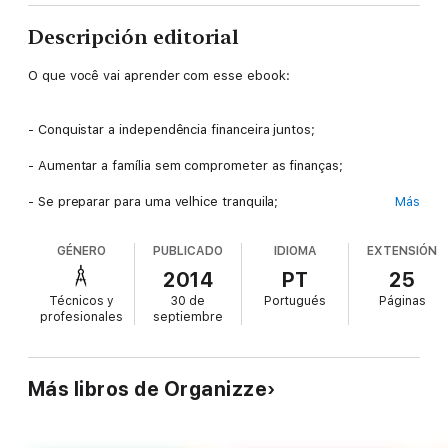
Descripción editorial
O que você vai aprender com esse ebook:
- Conquistar a independência financeira juntos;
- Aumentar a família sem comprometer as finanças;
- Se preparar para uma velhice tranquila;
Más
- Conseguir ser feliz a dois e sem dívidas.
GÉNERO
PUBLICADO
IDIOMA
EXTENSIÓN
2014
PT
25
São 5 capítulos direcionados a quem quer chegar no altar sem
Técnicos y
30 de
Portugués
Páginas
contas e permanecer assim por toda a vida de casado. Você vai
profesionales
septiembre
perceber que é tudo uma questão de planejamento e nós
ajudamos você a realizar este plano!
Más libros de Organizze