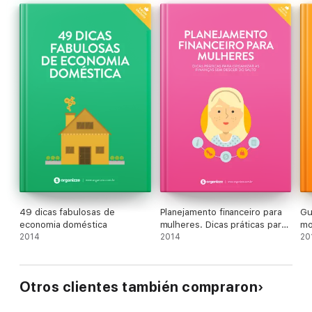
49 dicas fabulosas de
Planejamento financeiro para
Gu
economia doméstica
mulheres. Dicas práticas para
mo
2014
organizar as finanças sem
2014
20
descer do salto.
Otros clientes también compraron