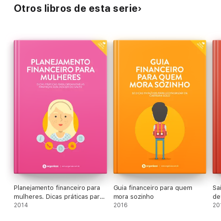
Otros libros de esta serie
Planejamento financeiro para
Guia financeiro para quem
Sa
mulheres. Dicas práticas para
mora sozinho
de
organizar as finanças sem
2014
2016
dí
20
descer do salto.