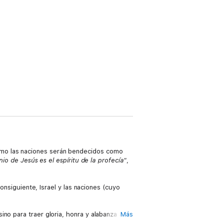
el como las naciones serán bendecidos como
nio de Jesús es el espíritu de la profecía"
,
consiguiente, Israel y las naciones (cuyo
no para traer gloria, honra y alabanza a
Más
poniendo en cuanto a Cristo y la gloria