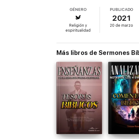
suya. Muchos cristianos leen la Palabra de
GÉNERO
PUBLICADO
es que debería interesarnos lo que dice ace
2021
y luego ver su aplicación a nosotros.
Lucas 
Religión y
20 de marzo
espiritualidad
Más libros de Sermones Bí