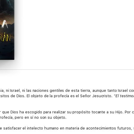
lesia, ni Israel, ni las naciones gentiles de esta tierra, aunque tanto Isra
sitos de Dios. El objeto de la profecía es el Señor Jesucristo.
"El testimo
gar que Dios ha escogido para realizar su propósito tocante a su Hijo. Por 
profecía, pero en sí no son su objeto.
 satisfacer el intelecto humano en materia de acontecimientos futuros, si
tos proféticos, debemos estar atentos a lo que el Espíritu de Dios está ex