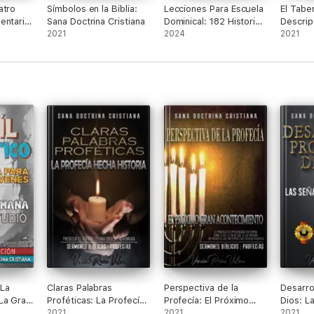
atro
Símbolos en la Biblia:
Lecciones Para Escuela
El Tabe
entario
Sana Doctrina Cristiana
Dominical: 182 Historias
Descrip
2021
Bíblicas
2024
Compon
2021
 La
Claras Palabras
Perspectiva de la
Desarro
La Gran
Proféticas: La Profecía
Profecía: El Próximo
Dios: L
Hecha Historia
2021
Gran Acontecimiento
2021
los Ti
2021