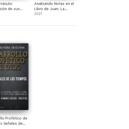
rnáculo:
Analizando Notas en el
ción de sus
Libro de Juan: La
entes
Contribución de Juan a
2021
las Escrituras del
Nuevo Testamento
llo Profético de
as Señales de
empos