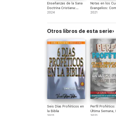
Enseñanzas de la Sana
Notas en los Cu
Doctrina Cristiana:
Evangelios: Com
Tesoros Bíblicos
2024
Bíblico
2021
Otros libros de esta serie
Seis Días Proféticos en
Perfíl Profético:
la Biblia
Última Semana, 
2021
Tribulación
2021