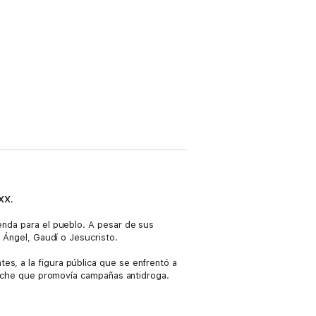
XX.
yenda para el pueblo. A pesar de sus
l Ángel, Gaudí o Jesucristo.
es, a la figura pública que se enfrentó a
a noche que promovía campañas antidroga.