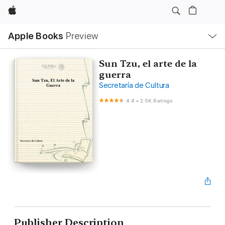
Apple
Local
Apple Books
Preview
Nav
Open
Menu
Sun Tzu, el arte de la
guerra
Secretaría de Cultura
4.4
•
2.5K Ratings
Publisher Description