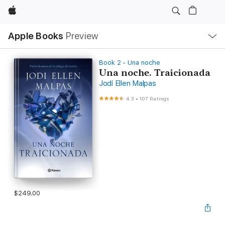
Apple
Local
Apple Books
Preview
Nav
Open
Menu
Book 2 - Una noche
Una noche. Traicionada
Jodi Ellen Malpas
4.3
•
107 Ratings
$249.00