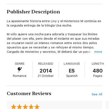
Publisher Description
La apasionante historia entre Livy y el misterioso M continúa en
la segunda entrega de la trilogía Una noche.
M sólo quiere una noche para adorarla y traspasar los límites
del placer con ella, pero desde el instante en que sus miradas
se cruzaron nació un intenso romance entre estos dos polos
opuestos que se necesitan y se rehúyen al mismo tiempo.
Cargado de misterios y secretos, M deberá dar un paso
more
adelante para mantener a Livy a su lado. Nuestro enigmático
hombre tiene muchas cosas que contar…
GENRE
RELEASED
LANGUAGE
LENGTH
Siempre hay un momento para la pasión.
2014
ES
480
Romance
21 October
Spanish
Pages
Customer Reviews
See All