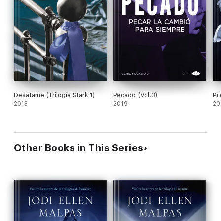
Desátame (Trilogía Stark 1)
Pecado (Vol.3)
Pr
2013
2019
20
Other Books in This Series