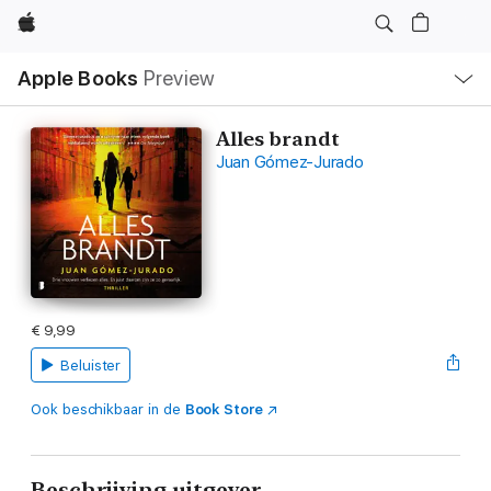
Apple
Open
Apple Books
Preview
lokaal
navigatiemenu
Alles brandt
Juan Gómez-Jurado
€ 9,99
Beluister
Ook beschikbaar in de
Book Store
Beschrijving uitgever