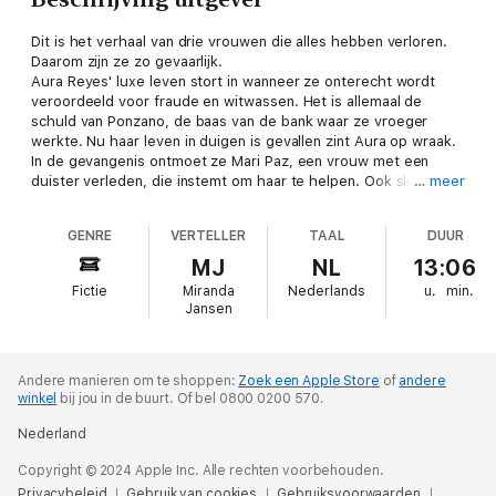
Dit is het verhaal van drie vrouwen die alles hebben verloren.
Daarom zijn ze zo gevaarlijk.
Aura Reyes' luxe leven stort in wanneer ze onterecht wordt
veroordeeld voor fraude en witwassen. Het is allemaal de
schuld van Ponzano, de baas van de bank waar ze vroeger
werkte. Nu haar leven in duigen is gevallen zint Aura op wraak.
In de gevangenis ontmoet ze Mari Paz, een vrouw met een
duister verleden, die instemt om haar te helpen. Ook sluit Sere
… meer
zich bij hen aan, een hacker met een vlijmscherpe geest. Ze
werkte vroeger ook voor Ponzano en heeft zo haar eigen
GENRE
VERTELLER
TAAL
DUUR
redenen om hem tegen te werken.
De drie vrouwen betreden de duistere kant van de bankwereld
MJ
NL
13:06
om Ponzano te saboteren. Hij heeft slechts één doel voor
Fictie
Miranda
Nederlands
u.
min.
ogen: zijn bank fuseren met de grootste bank van Europa om
Jansen
zo nog machtiger te worden. Hij zal zich door niets laten
tegenhouden, zelfs als dat betekent dat hij de levens van
miljoenen mensen verwoest. Wie kan hem nog stoppen?
In de pers
Andere manieren om te shoppen:
Zoek een Apple Store
of
andere
winkel
bij jou in de buurt.
Of bel 0800 0200 570.
'Gómez-Jurado schrijft superspannend en steengoed.'
Algemeen Dagblad
Nederland
'Gómez-Jurado is zo'n schrijver naar wiens volgende boek
reikhalzend wordt uitgekeken.' De Telegraaf
Copyright © 2024 Apple Inc. Alle rechten voorbehouden.
'Filmisch geschreven, vol details en verwijzingen naar
Privacybeleid
Gebruik van cookies
Gebruiksvoorwaarden