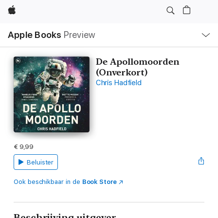
Apple
Open
Apple Books
Preview
lokaal
navigatiemenu
De Apollomoorden
(Onverkort)
Chris Hadfield
€ 9,99
Beluister
Ook beschikbaar in de
Book Store
Beschrijving uitgever