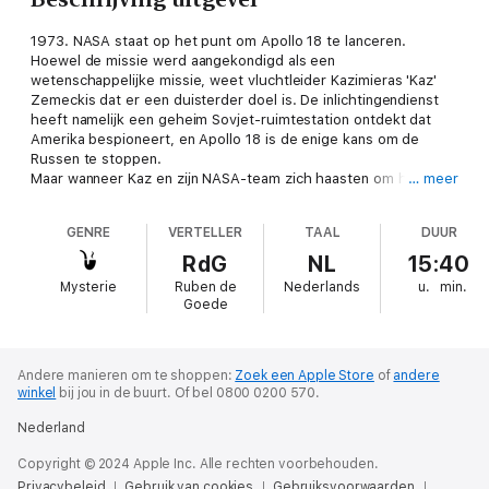
1973. NASA staat op het punt om Apollo 18 te lanceren.
Hoewel de missie werd aangekondigd als een
wetenschappelijke missie, weet vluchtleider Kazimieras 'Kaz'
Zemeckis dat er een duisterder doel is. De inlichtingendienst
heeft namelijk een geheim Sovjet-ruimtestation ontdekt dat
Amerika bespioneert, en Apollo 18 is de enige kans om de
Russen te stoppen.
Maar wanneer Kaz en zijn NASA-team zich haasten om hun
… meer
Russische rivalen een stap voor te blijven, onthult een dodelijk
ongeval dat niet alle betrokkenen zijn wie ze beweerden te zijn.
GENRE
VERTELLER
TAAL
DUUR
Het Witte Huis en het Kremlin kunnen alleen maar toekijken hoe
hun astronauten op het maanoppervlak met elkaar in botsing
RdG
NL
15:40
komen, ver buiten het bereik van de wet of van de mogelijkheid
Mysterie
Ruben de
Nederlands
u.
min.
tot redding.
Goede
Andere manieren om te shoppen:
Zoek een Apple Store
of
andere
winkel
bij jou in de buurt.
Of bel 0800 0200 570.
Nederland
Copyright © 2024 Apple Inc. Alle rechten voorbehouden.
Privacybeleid
Gebruik van cookies
Gebruiksvoorwaarden