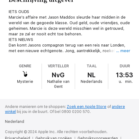
IETS OUDS
Marcie's affaire met Jason Maddox sleurde haar midden in de
wereld van de gegoede klasse. Oud geld, oude vriendjes, oude
geheimen. Marcie is deze wereld misschien wel in getrouwd,
maar ze zal er nooit echt toe behoren.
IETS NIEUWS
Dan komt Jasons compagnon terug van een reis naar Londen,
met een nieuwe echtgenote. Jong, aantrekkelijk, roekeloos...
… meer
Iedereen raakt in de ban van Keisha. Ook Jason.
IETS DAT JE NOOIT ONGEDAAN KUNT MAKEN
GENRE
VERTELLER
TAAL
DUUR
Sommige mensen zouden een moord plegen voor het leven dat
Marcie leidt. Hoe ver is ze zelf bereid te gaan om het te
NvG
NL
13:53
behouden?
Mysterie
Nathalie van
Nederlands
u.
min.
Gent
Andere manieren om te shoppen:
Zoek een Apple Store
of
andere
winkel
bij jou in de buurt.
Of bel 0800 0200 570.
Nederland
Copyright © 2024 Apple Inc. Alle rechten voorbehouden.
Privacybeleid
Gebruik van cookies
Gebruiksvoorwaarden