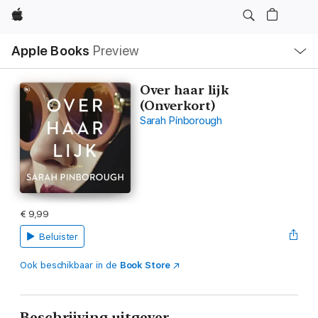
Apple
Open
Apple Books
Preview
lokaal
navigatiemenu
Over haar lijk
(Onverkort)
Sarah Pinborough
€ 9,99
Beluister
Ook beschikbaar in de
Book Store
Beschrijving uitgever