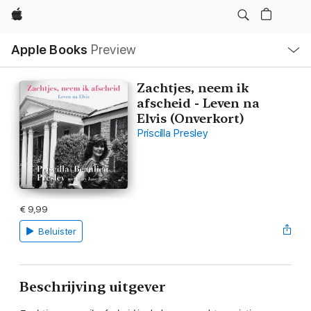
Apple
Open
Apple Books
Preview
lokaal
navigatiemenu
Zachtjes, neem ik
afscheid - Leven na
Elvis (Onverkort)
Priscilla Presley
€ 9,99
Beluister
Beschrijving uitgever