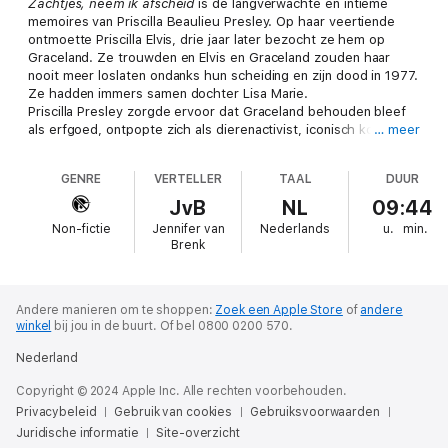
Zachtjes, neem ik afscheid
is de langverwachte en intieme
memoires van Priscilla Beaulieu Presley. Op haar veertiende
ontmoette Priscilla Elvis, drie jaar later bezocht ze hem op
Graceland. Ze trouwden en Elvis en Graceland zouden haar
nooit meer loslaten ondanks hun scheiding en zijn dood in 1977.
Ze hadden immers samen dochter Lisa Marie.
Priscilla Presley zorgde ervoor dat Graceland behouden bleef
als erfgoed, ontpopte zich als dierenactivist, iconisch komedie-
… meer
actrice en ondernemer. Maar ze is vooral een moeder en vrouw.
Achter de glamour, zit een geschiedenis van een man en
GENRE
VERTELLER
TAAL
DUUR
kinderen met verslavingen. Een verhaal over jezelf blijven
ontwikkelen om te overleven. Maar het onverwachte,
JvB
NL
09:44
verwoestende verlies van drie naaste familieleden bracht
Non-fictie
Jennifer van
Nederlands
u.
min.
Priscilla op haar knieën. Ze deelt haar reis met een waardigheid
Brenk
die troost en geruststelling biedt aan iedereen die heeft
geleden en een schijnbaar ondraaglijk verlies heeft doorstaan.
Een gepassioneerd en voor iedereen inspirerend verhaal over
het vinden van je plek in de wereld,
Zachtjes, neem ik afscheid
,
Andere manieren om te shoppen:
Zoek een Apple Store
of
andere
winkel
bij jou in de buurt.
Of bel 0800 0200 570.
neemt de lezer mee met Priscilla op haar lange weg naar huis
en het verwerken van verlies.
Nederland
Copyright © 2024 Apple Inc. Alle rechten voorbehouden.
Privacybeleid
Gebruik van cookies
Gebruiksvoorwaarden
Juridische informatie
Site-overzicht