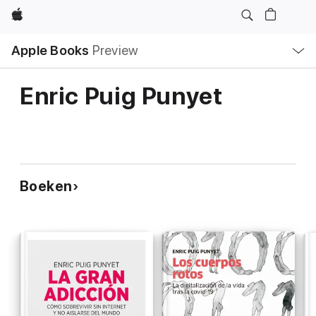
Apple
Open
Apple Books
Preview
lokaal
navigatiemenu
Enric Puig Punyet
Boeken