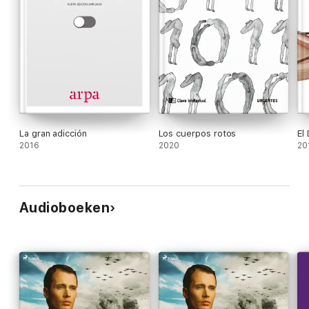
La gran adicción
Los cuerpos rotos
El
2016
2020
20
Audioboeken