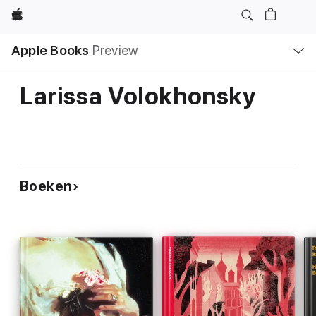
Apple
Open
Apple Books
Preview
lokaal
navigatiemenu
Larissa Volokhonsky
Boeken