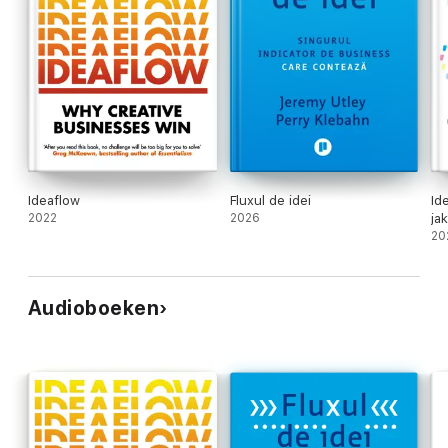
Ideaflow
Fluxul de idei
Id
2022
2026
ja
bi
20
Audioboeken