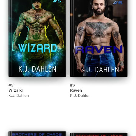
#5
#6
Wizard
Raven
K.J. Dahlen
K.J. Dahlen