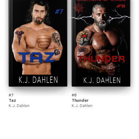
#7
#8
Taz
Thunder
K.J. Dahlen
K.J. Dahlen