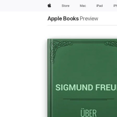
Apple
Store
Mac
iPad
iP
Apple Books
Preview