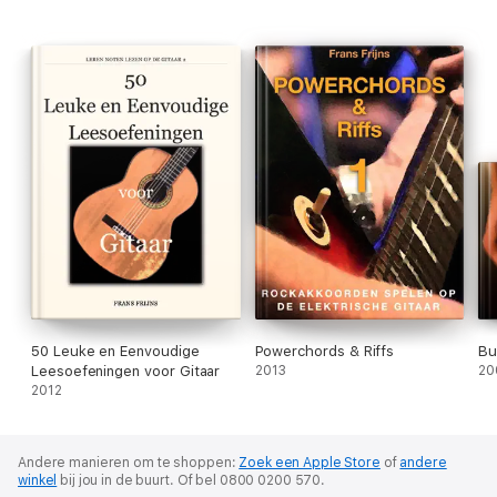
50 Leuke en Eenvoudige
Powerchords & Riffs
Bu
Leesoefeningen voor Gitaar
2013
20
2012
Andere manieren om te shoppen:
Zoek een Apple Store
of
andere
winkel
bij jou in de buurt.
Of bel 0800 0200 570.