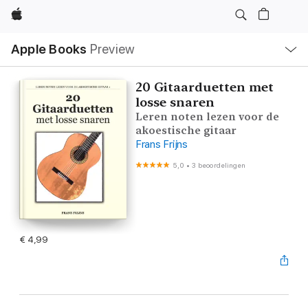
Apple
Open
Apple Books
Preview
lokaal
navigatiemenu
20 Gitaarduetten met
losse snaren
Leren noten lezen voor de
akoestische gitaar
Frans Frijns
5,0
•
3 beoordelingen
€ 4,99