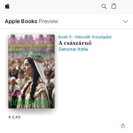
Apple
Open
Apple Books
Preview
lokaal
navigatiemenu
Boek 5 - Második őrszolgálat
A császárnő
Demeter Attila
€ 0,49