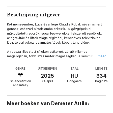
Beschrijving uitgever
Két nemesember, Luca és a férje Claud a Robak néven ismert
gonosz, császári birodalomba érkezik. A gőzgépekkel
működtetett repülők, sugárfegyverekkel felszerelt rendőrök,
antigravitációs liftek világa régimódi, képcsöves televíziókon
látható csillagközi gyarmatosítások képeit tárja eléjük.
A rosszul illesztett síneken csikorgó, zörgő villamos
megállójában, több száz méter magasságban, a semmibe
… meer
függesztett, holografikus reklámfelirat informálja őket egy
táncversenyről, amelyen zene nélkül, pusztán az üres ritmusra
GENRE
UITGEGEVEN
TAAL
LENGTE
táncolnak a versenyzők. A fiatal házaspár szerepét játszó
küldöttek vállalják a megmérettetést, de a versenyt a saját
2025
HU
334
szájízükre alakítják, és ezzel lassú erjedést indítanak el a
Sciencefiction
24 april
Hongaars
Pagina's
gépiesen működő társadalomban.
en fantasy
A tízkötetes Őrszolgálat sorozat elérkezett a befejező
kötethez, és ebben a történetben minden, az eddigiekben
válasz nélkül hagyott kérdésre feleletet kaphat az olvasó.
Meer boeken van Demeter Attila
Összekapcsolódik a birodalom alapítása, embertelenné
alakulása, hanyatlása, szembekerülése a Földet is magában