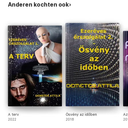
Anderen kochten ook
A terv
Ösvény az időben
Az
2022
2018
20