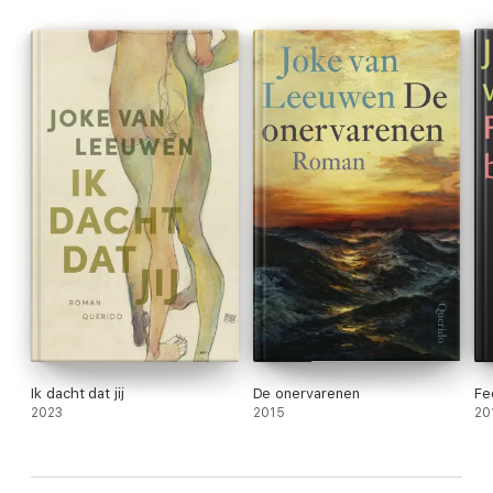
Ik dacht dat jij
De onervarenen
Fe
2023
2015
20