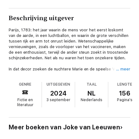
Beschrijving uitgever
Parijs, 1783: het jaar waarin de mens voor het eerst loskomt
van de aarde, in een luchtballon, en waarin de grote verschillen
tussen rijk en arm tot onrust leiden. Wetenschappelijke
vernieuwingen, zoals de voorloper van het vaccineren, maken
de een enthousiast, terwijl de ander steun zoekt in troostende
schijnzekerheden. Net als nu waren het toen onzekere tijden.
In dat decor zoeken de nuchtere Marie en de speelse Vince als
… meer
jong stel hun weg, en bestrijdt de eenzame Pierre wat hij als
het kwaad ziet: de buitenlandse koningin die zich niet tegen de
GENRE
UITGEGEVEN
TAAL
LENGTE
beschimpingen kan verweren. Er hangt spanning in de lucht,
maar niemand weet dan nog waartoe die zal leiden.
2024
NL
156
Fictie en
3 september
Nederlands
Pagina's
literatuur
Meer boeken van Joke van Leeuwen