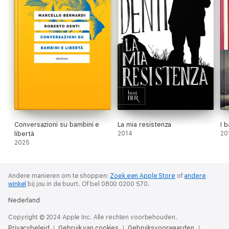
Conversazioni su bambini e
La mia resistenza
I 
libertà
2014
20
2025
Andere manieren om te shoppen:
Zoek een Apple Store
of
andere
winkel
bij jou in de buurt.
Of bel 0800 0200 570.
Nederland
Copyright © 2024 Apple Inc. Alle rechten voorbehouden.
Privacybeleid
Gebruik van cookies
Gebruiksvoorwaarden