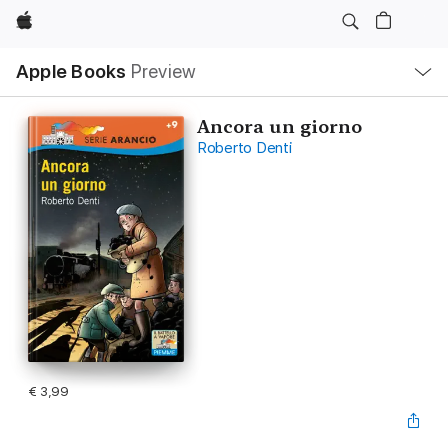
Apple
Open
Apple Books
Preview
lokaal
navigatiemenu
Ancora un giorno
Roberto Denti
€ 3,99