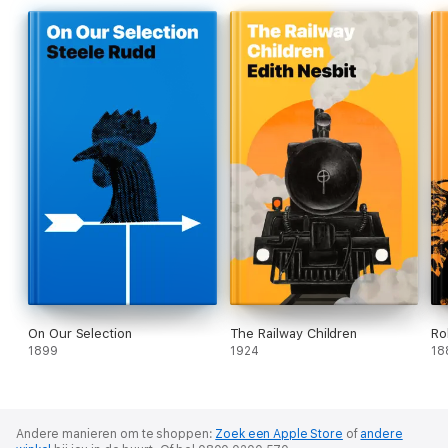
On Our Selection
The Railway Children
Ro
1899
1924
18
Andere manieren om te shoppen:
Zoek een Apple Store
of
andere