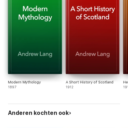
Modern Mythology
A Short History of Scotland
He
1897
1912
19
Anderen kochten ook