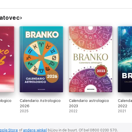
Vatovec
ologico
Calendario Astrologico
Calendario astrologico
Calenda
2026
2023
2022
2025
2022
2021
pple Store
of
andere winkel
bij jou in de buurt.
Of bel 0800 0200 570.