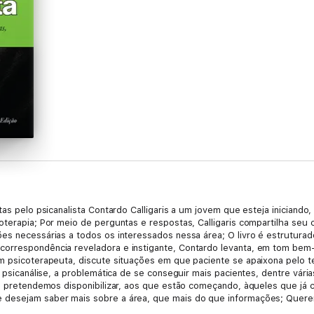
as pelo psicanalista Contardo Calligaris a um jovem que esteja iniciando, c
oterapia; Por meio de perguntas e respostas, Calligaris compartilha seu 
es necessárias a todos os interessados nessa área; O livro é estruturado
correspondência reveladora e instigante, Contardo levanta, em tom be
om psicoterapeuta, discute situações em que paciente se apaixona pelo 
e psicanálise, a problemática de se conseguir mais pacientes, dentre vária
ual pretendemos disponibilizar, aos que estão começando, àqueles que j
 desejam saber mais sobre a área, que mais do que informações; Quere
ceridade às dúvidas e inseguranças que surgem; Tudo isso, feito por um 