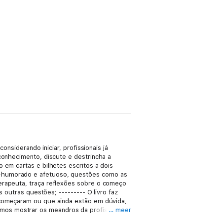
onsiderando iniciar, profissionais já
conhecimento, discute e destrincha a
 em cartas e bilhetes escritos a dois
m-humorado e afetuoso, questões como as
terapeuta, traça reflexões sobre o começo
s outras questões; --------- O livro faz
á começaram ou que ainda estão em dúvida,
mos mostrar os meandros da profissão,
… meer
profissional de renome, uma referência da