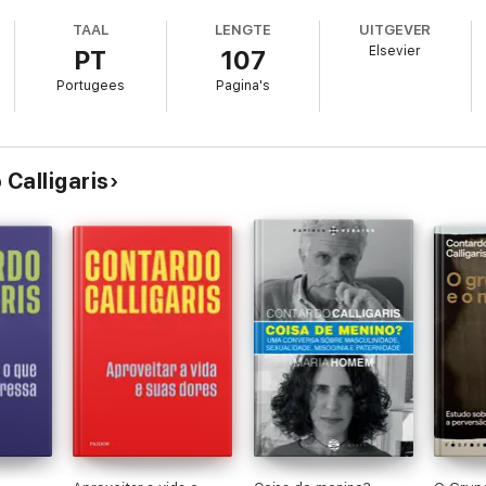
periência e principalmente, todo o conhecimento de quem já passou pelo
TAAL
LENGTE
UITGEVER
Elsevier
PT
107
Portugees
Pagina's
Calligaris