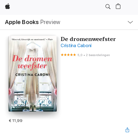
Apple
Open
Apple Books
Preview
lokaal
navigatiemenu
De dromenweefster
Cristina Caboni
5,0
•
2 beoordelingen
€ 11,99