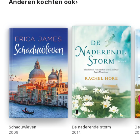
Anderen kochten ook
Schaduwleven
De naderende storm
De
2009
2014
20