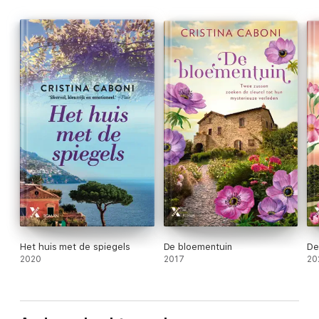
zal laten!
'Wat een heerlijk boek!' – Vriendin
'Sfeervol, kleurrijk en emotioneel.' – Flair
Het huis met de spiegels
De bloementuin
De
2020
2017
20