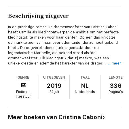
Beschrijving uitgever
In de prachtige roman De dromenweefster van Cristina Caboni
heeft Camilla als kledingontwerper de ambitie om het perfecte
kledingstuk te maken voor haar klanten. Op een dag krijgt ze
een jurk te zien van haar overleden tante, die ze nooit gekend
heeft. De oogverblindende jurk is gemaakt door de
legendarische Maribelle, die bekend stond als 'de
dromenweefster'. Elk kledingstuk dat zij maakte, was een
unieke creatie en ademde het karakter van de drager. Een
… meer
inspiratiebron voor de jonge Camilla. Ze besluit aan de hand van
de jurk op zoek te gaan naar het verhaal van haar tante en dat
GENRE
UITGEGEVEN
TAAL
LENGTE
van Maribelle. Ze weet: Parijs is de plek om haar avontuur te
beginnen.
2019
NL
336
Fictie en
24 juli
Nederlands
Pagina's
literatuur
Hier begint Camilla's onvergetelijke ontdekkingsreis door de
Meer boeken van Cristina Caboni
romantische, kronkelende straatjes van de stad waar dromen
uitkomen. Een betoverend liefdesverhaal dat je niet onberoerd