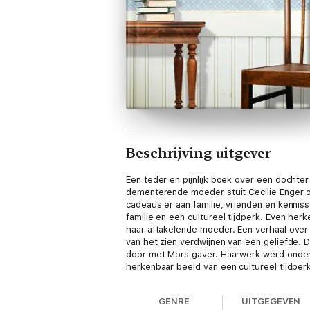
Beschrijving uitgever
Een teder en pijnlijk boek over een docht
dementerende moeder stuit Cecilie Enger o
cadeaus er aan familie, vrienden en kennis
familie en een cultureel tijdperk. Even he
haar aftakelende moeder. Een verhaal over
van het zien verdwijnen van een geliefde. D
door met Mors gaver. Haarwerk werd onder
herkenbaar beeld van een cultureel tijdper
AFTENPOSTEN'Cecilie Enger heeft een krach
NÆRINGSLIV'Schitterende tijdreis en een mo
GENRE
UITGEGEVEN
KLASSEKAMPEN'Cecilie Enger houdt op een p