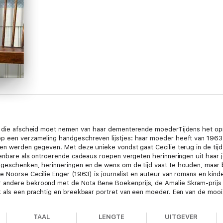
er die afscheid moet nemen van haar dementerende moederTijdens het op
p een verzameling handgeschreven lijstjes: haar moeder heeft van 1963
sen werden gegeven. Met deze unieke vondst gaat Cecilie terug in de tijd
rkenbare als ontroerende cadeaus roepen vergeten herinneringen uit haar 
 geschenken, herinneringen en de wens om de tijd vast te houden, maar 
e Noorse Cecilie Enger (1963) is journalist en auteur van romans en kinde
 andere bekroond met de Nota Bene Boekenprijs, de Amalie Skram-prijs 
k als een prachtig en breekbaar portret van een moeder. Een van de moois
tig en aangrijpend verhaal geschreven. Een van de mooiste boeken die i
oi moederportret.' DAGBLADET 'Enger schrijft met kracht en precisie over
TAAL
LENGTE
UITGEVER
rachtige manier de herinnering aan haar moeder levend.' VGDe kunst van