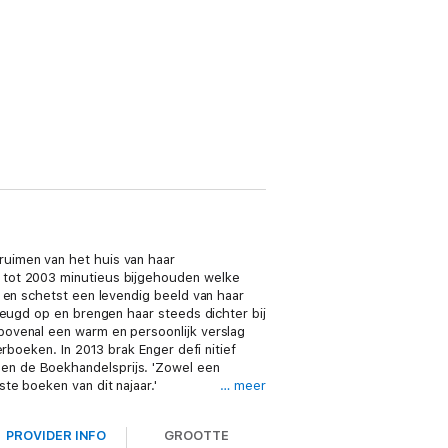
ruimen van het huis van haar
 tot 2003 minutieus bijgehouden welke
 en schetst een levendig beeld van haar
jeugd op en brengen haar steeds dichter bij
bovenal een warm en persoonlijk verslag
rboeken. In 2013 brak Enger defi nitief
en de Boekhandelsprijs. 'Zowel een
te boeken van dit najaar.'
… meer
k in lange tijd heb gelezen.' DAGENS
 familie en verloren herinneringen.'
PROVIDER INFO
GROOTTE
 het geven is niet alleen een teder en