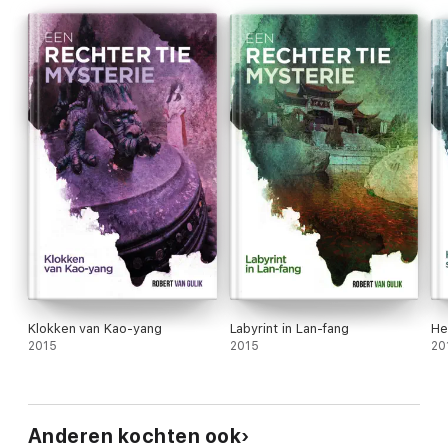
Klokken van Kao-yang
Labyrint in Lan-fang
He
2015
2015
20
Anderen kochten ook