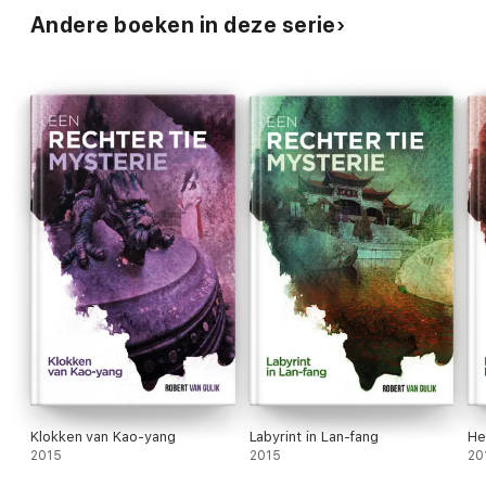
Andere boeken in deze serie
Klokken van Kao-yang
Labyrint in Lan-fang
He
2015
2015
20