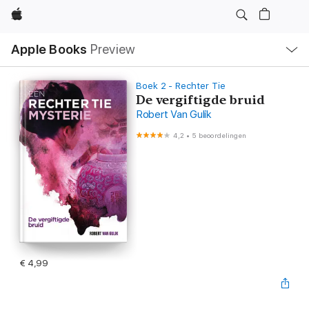
Apple
Open
Apple Books
Preview
lokaal
navigatiemenu
Boek 2 - Rechter Tie
De vergiftigde bruid
Robert Van Gulik
4,2
•
5 beoordelingen
€ 4,99