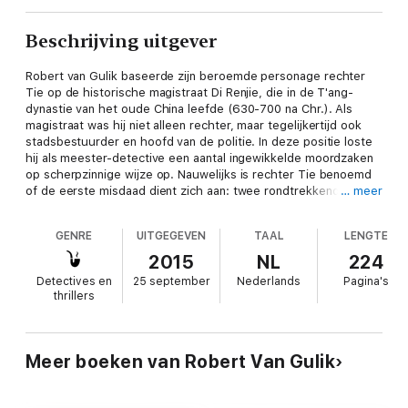
Beschrijving uitgever
Robert van Gulik baseerde zijn beroemde personage rechter
Tie op de historische magistraat Di Renjie, die in de T'ang-
dynastie van het oude China leefde (630-700 na Chr.). Als
magistraat was hij niet alleen rechter, maar tegelijkertijd ook
stadsbestuurder en hoofd van de politie. In deze positie loste
hij als meester-detective een aantal ingewikkelde moordzaken
op scherpzinnige wijze op. Nauwelijks is rechter Tie benoemd
of de eerste misdaad dient zich aan: twee rondtrekkende
… meer
kooplieden worden beroofd en vermoord. Kort daarop wordt
Tie geconfronteerd met nog twee moorden, waarvan er één
GENRE
UITGEGEVEN
TAAL
LENGTE
een crime passionel zou zijn.
2015
NL
224
Detectives en
25 september
Nederlands
Pagina's
thrillers
Meer boeken van Robert Van Gulik