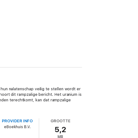
un nalatenschap veilig te stellen wordt er
ort dit rampzalige bericht. Het uranium is
handen terechtkomt, kan dat rampzalige
PROVIDER INFO
GROOTTE
eBoekhuis B.V.
5,2
MB