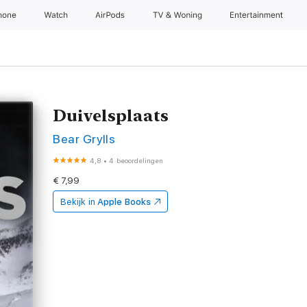
hone
Watch
AirPods
TV & Woning
Entertainment
Duivelsplaats
Bear Grylls
4,8
•
4 beoordelingen
€ 7,99
Bekijk in
Apple Books