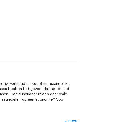
ieuw verlaagd en koopt nu maandelijks
nsen hebben het gevoel dat het er niet
ginnen. Hoe functioneert een economie
e maatregelen op een economie? Voor
… meer
 worden,toetst via breed geaccepteerde
text,wijdt een hoofdstuk aan Europa, de EU