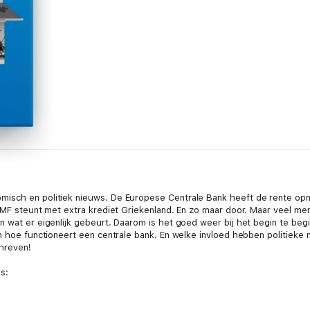
isch en politiek nieuws. De Europese Centrale Bank heeft de rente opn
 IMF steunt met extra krediet Griekenland. En zo maar door. Maar veel me
n wat er eigenlijk gebeurt. Daarom is het goed weer bij het begin te be
en hoe functioneert een centrale bank. En welke invloed hebben politiek
chreven!
s:
ncipes op een rij,maakt duidelijk welke politieke keuzes gemaakt kunnen
heorieën aan de praktijk,plaatst ontwikkelingen in een historische con