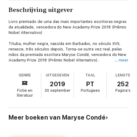
Beschrijving uitgever
Livro premiado de uma das mais importantes escritoras negras
da atualidade, vencedora do New Academy Prize 2018 (Prêmio
Nobel Alternativo)
Tituba, mulher negra, nascida em Barbados, no século XVII,
renasce, três séculos depois. Torna-se outra vez real, pelas
mãos da premiada escritora Maryse Condé, vencedora do New
Academy Prize 2018 (Prêmio Nobel Alternativo).
… meer
No início do livro, Maryse Condé anota: "Tituba e eu vivemos
GENRE
UITGEGEVEN
TAAL
LENGTE
uma estreita intimidade durante um ano. Foi no correr de
nossas intermináveis conversas que ela me disse essas coisas
2019
PT
252
que ainda não havia confiado a ninguém." Da mesma forma,
Fictie en
30 september
Portugees
Pagina's
quem lê Tituba poderá ouvi-la falar, do invisível,
literatuur
desestabilizando estruturas cristalizadas, mediando novas
concepções de identidades e culturas e protegendo as
pessoas insurgentes.
Meer boeken van Maryse Condé
Aqui, essa personagem fascinante, é retirada do silêncio a que
a historiografia lhe destinou. Filha de uma mulher negra
escravizada, viveu cedo o terror de ver a mãe assassinada por