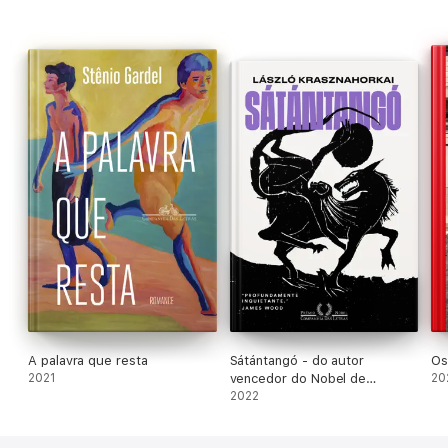
A palavra que resta
Sátántangó - do autor
Os
2021
vencedor do Nobel de
20
literatura 2025
2022