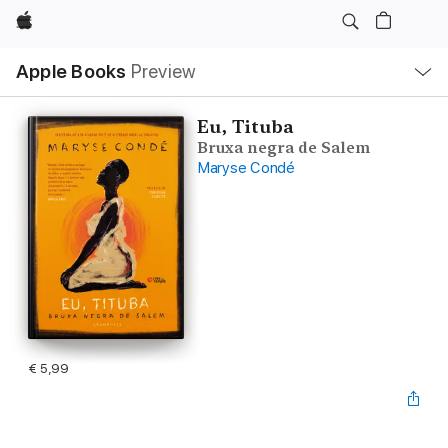
Apple
Open
Apple Books
Preview
lokaal
navigatiemenu
Eu, Tituba
Bruxa negra de Salem
Maryse Condé
€ 5,99