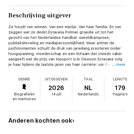
Beschrijving uitgever
Ze houdt van winnen. Van een wijntje. Van haar familie. En van
zeggen wat ze denkt.Estavana Polman groeide uit tot het
gezicht van het Nederlandse handbal: wereldkampioen,
publiekslieveling en mediapersoonlijkheid. Maar achter de
juichmomenten schuilt de druk van jarenlang presteren onder
hoogspanning, moederschap en een lichaam dat steeds vaker
aangeeft wat de prijs van topsport is.In Gewoon Estavana volg
je haar tijdens de laatste jaren van haar carrière: van Papendal
… meer
tot de breuk met 'haar' Esbjerg en van Boekarest tot de vraag
die steeds nadrukkelijker wordt - hoe lang nog?
GENRE
UITGEGEVEN
TAAL
LENGTE
2026
NL
179
Biografieën
14 juli
Nederlands
Pagina's
en memoires
Anderen kochten ook