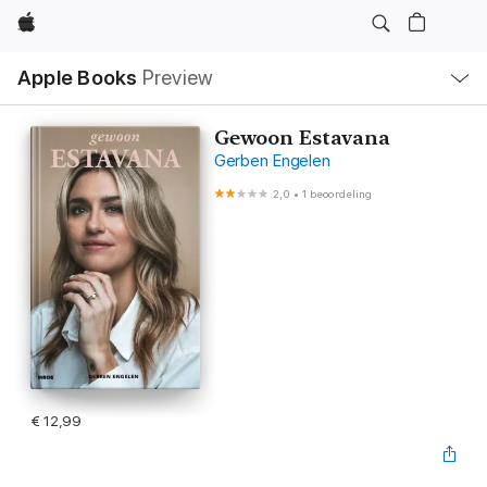
Apple
Open
Apple Books
Preview
lokaal
navigatiemenu
Gewoon Estavana
Gerben Engelen
2,0
•
1 beoordeling
€ 12,99