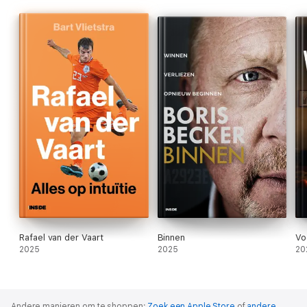
Rafael van der Vaart
Binnen
Vo
2025
2025
20
Andere manieren om te shoppen:
Zoek een Apple Store
of
andere