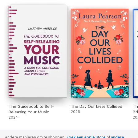
The Guidebook to Self-
The Day Our Lives Collided
Th
Releasing Your Music
2026
Br
2024
20
Andere manieren om te shoppen:
Zoek een Apple Store
of
andere