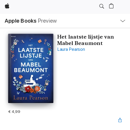
Apple
Open
Apple Books
Preview
lokaal
navigatiemenu
Het laatste lijstje van
Mabel Beaumont
Laura Pearson
€ 4,99