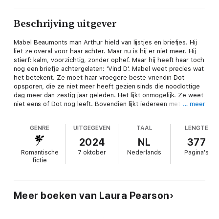
Beschrijving uitgever
Mabel Beaumonts man Arthur hield van lijstjes en briefjes. Hij
liet ze overal voor haar achter. Maar nu is hij er niet meer. Hij
stierf: kalm, voorzichtig, zonder ophef. Maar hij heeft haar toch
nog een briefje achtergelaten: 'Vind D'. Mabel weet precies wat
het betekent. Ze moet haar vroegere beste vriendin Dot
opsporen, die ze niet meer heeft gezien sinds die noodlottige
dag meer dan zestig jaar geleden. Het lijkt onmogelijk. Ze weet
niet eens of Dot nog leeft. Bovendien lijkt iedereen met wie
… meer
Mabel praat eerst hulp nodig te hebben, met vermiste
echtgenoten, dochters, ouders. Mabel maakt een lijstje en
GENRE
UITGEGEVEN
TAAL
LENGTE
merkt dat deze alleen maar langer wordt. Maar haar lijstje draait
niet alleen om het vinden van haar oude vriendin. En als ze de
2024
NL
377
geheimen van haar verleden kan toegeven, kan ze misschien
Romantische
7 oktober
Nederlands
Pagina's
zelfs weer het geluk vinden...
fictie
Meer boeken van Laura Pearson