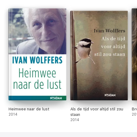
Heimwee naar de lust
Als de tijd voor altijd stil zou
Br
2014
staan
20
2014