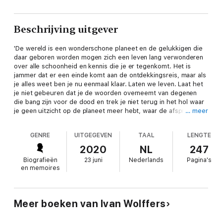
Beschrijving uitgever
'De wereld is een wonderschone planeet en de gelukkigen die
daar geboren worden mogen zich een leven lang verwonderen
over alle schoonheid en kennis die je er tegenkomt. Het is
jammer dat er een einde komt aan de ontdekkingsreis, maar als
je alles weet ben je nu eenmaal klaar. Laten we leven. Laat het
je niet gebeuren dat je de woorden overneemt van degenen
die bang zijn voor de dood en trek je niet terug in het hol waar
je geen uitzicht op de planeet meer hebt, waar de afspraken
… meer
op het ziekenhuis de structuur van je bestaan zijn gaan
vormen. De dagen ertussen, dáár gaat het om. Leef en leer tot
GENRE
UITGEGEVEN
TAAL
LENGTE
je alles weet.'
2020
NL
247
Biografieën
23 juni
Nederlands
Pagina's
en memoires
Al jarenlang leeft arts en schrijver Ivan Wolffers in de
wetenschap dat er kanker in zijn lichaam zit, en sinds hij dat
weet beziet hij het leven in een ander licht. Het leven, het
leven is een bundeling van zijn meest persoonlijke, ontroerende
Meer boeken van Ivan Wolffers
en indrukwekkende bespiegelingen en verhalen.