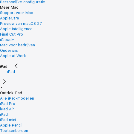
Persoonlijke configuratie
Meer Mac
Support voor Mac
AppleCare
Preview van macOS 27
Apple Intelligence
Final Cut Pro
iCloud+
Mac voor bedrijven
Onderwijs
Apple at Work
iPad
Ontdek iPad
Alle iPad-modellen
iPad Pro
iPad Air
iPad
iPad mini
Apple Pencil
Toetsenborden