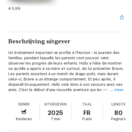
€ 5,99
Beschrijving uitgever
Un événement important se profile à l'horizon : la journée des
familles, pendant laquelle les parents vont pouvoir venir
observer les progrès de leurs enfants. Holly a hâte de montrer
ce qu'elle a appris à sa mère et surtout, de lui présenter Brave.
Les parents assistent à un match de drago-polo, mais durant
celui-ci, Brave a un étrange comportement. Et peu après, il
disparaît brusquement. Holly vole donc à son secours avec ses
amis. C’est le début d’une nouvelle aventure qui les mènera
… meer
vers un mystérieux château où les attendent bien des
surprises…
GENRE
UITGEGEVEN
TAAL
LENGTE
2025
FR
80
Kinderen
7 mei
Frans
Pagina's