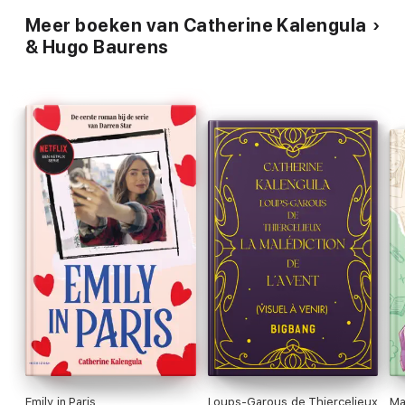
Meer boeken van Catherine Kalengula
& Hugo Baurens
Emily in Paris
Loups-Garous de Thiercelieux
Ma