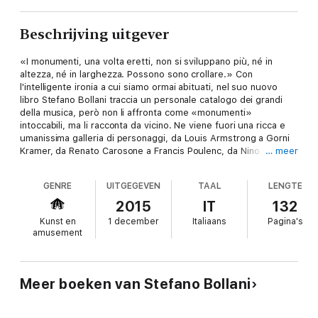
Beschrijving uitgever
«I monumenti, una volta eretti, non si sviluppano più, né in
altezza, né in larghezza. Possono sono crollare.» Con
l'intelligente ironia a cui siamo ormai abituati, nel suo nuovo
libro Stefano Bollani traccia un personale catalogo dei grandi
della musica, però non li affronta come «monumenti»
intoccabili, ma li racconta da vicino. Ne viene fuori una ricca e
umanissima galleria di personaggi, da Louis Armstrong a Gorni
Kramer, da Renato Carosone a Francis Poulenc, da Nino Rota a
… meer
Frank Zappa, e poi Elis Regina, Maurice Ravel, Billie Holiday,
George Gershwin, Henry Purcell, João Gilberto, Erik Satie,
GENRE
UITGEGEVEN
TAAL
LENGTE
Astor Piazzolla, passando per figure nascoste ma non meno
importanti, come Nadia Boulanger, Wanda Landowska, Belinda
2015
IT
132
Fate. Storie, aneddoti, curiosità e appassionati sguardi da
Kunst en
1 december
Italiaans
Pagina's
intenditore, dietro i quali Bollani lascia intravedere uno spirito
amusement
che vaga e unisce queste anime artistiche in un'unica grande
tribù, quella degli uomini che inseguono la libertà. Dopo
Parliamo di musica
, Stefano Bollani con
Il monello, il guru,
l'alchimista e altre storie di musicisti
torna a raccontarci il
Meer boeken van Stefano Bollani
mondo «caldo e gioioso» del quale è oggi uno dei grandi
protagonisti. Una passeggiata alla riscoperta delle proprie
passioni «dove la musica fa sognare una via di fuga, uno