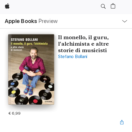
Apple
Open
Apple Books
Preview
lokaal
navigatiemenu
Il monello, il guru,
l'alchimista e altre
storie di musicisti
Stefano Bollani
€ 6,99