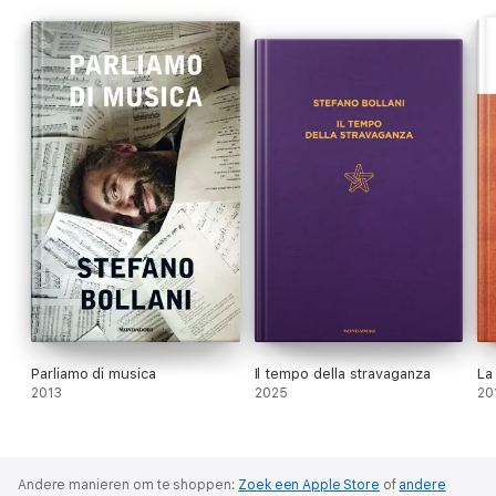
svincolo insperato. Ma a patto di poterci giocare».
Parliamo di musica
Il tempo della stravaganza
La
2013
2025
20
Andere manieren om te shoppen:
Zoek een Apple Store
of
andere