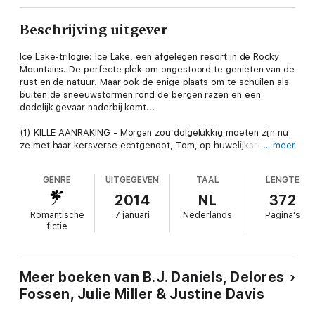
Beschrijving uitgever
Ice Lake-trilogie: Ice Lake, een afgelegen resort in de Rocky
Mountains. De perfecte plek om ongestoord te genieten van de
rust en de natuur. Maar ook de enige plaats om te schuilen als
buiten de sneeuwstormen rond de bergen razen en een
dodelijk gevaar naderbij komt...
(1) KILLE AANRAKING - Morgan zou dolgelukkig moeten zijn nu
ze met haar kersverse echtgenoot, Tom, op huwelijksreis is.
… meer
Maar zelfs het betoverende sneeuwlandschap kan de onrust
niet verjagen die ze voelt sinds Luke, haar beste vriend, haar
GENRE
UITGEGEVEN
TAAL
LENGTE
heeft gewaarschuwd voor Tom. Want wat weet ze eigenlijk van
haar man, die ze nog maar net kent en die, hoe diep Luke ook
2014
NL
372
graaft, geen verleden lijkt te hebben?
Romantische
7 januari
Nederlands
Pagina's
fictie
(2) IJZIGE ADEM - Na een confrontatie met een
seriemoordenaar trekt FBI-agente Leah Grey zich terug in het
Ice Lake Resort om bij te komen. Dan staat ineens de laatste
man die ze had verwacht voor haar neus: Alex McCade, haar
Meer boeken van B.J. Daniels, Delores
voormalige geliefde. Hij heeft sterke aanwijzingen dat de
Fossen, Julie Miller & Justine Davis
moordenaar haar is gevolgd en wil haar zo snel mogelijk in
veiligheid brengen. Maar een sneeuwstorm maakt dat