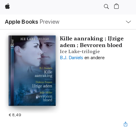
Apple
Open
Apple Books
Preview
lokaal
navigatiemenu
Kille aanraking ; IJzige
adem ; Bevroren bloed
Ice Lake-trilogie
B.J. Daniels
en andere
€ 8,49