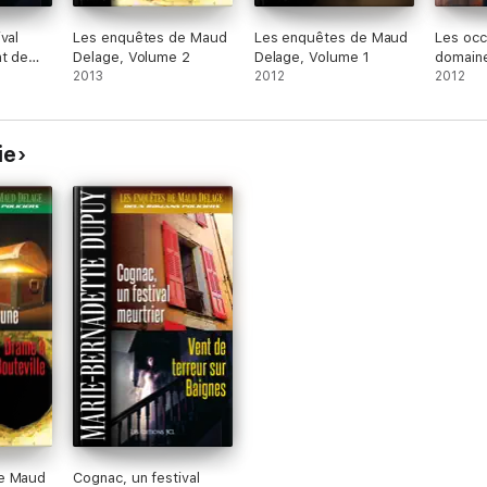
val
Les enquêtes de Maud
Les enquêtes de Maud
Les occ
nt de
Delage, Volume 2
Delage, Volume 1
domain
gnes
2013
2012
2012
ie
e Maud
Cognac, un festival