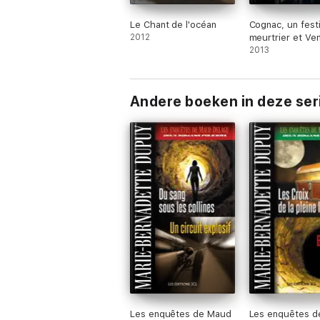
Le Chant de l'océan
Cognac, un festi
2012
meurtrier et Ve
terreur sur Bai
2013
Andere boeken in deze ser
Les enquêtes de Maud
Les enquêtes d