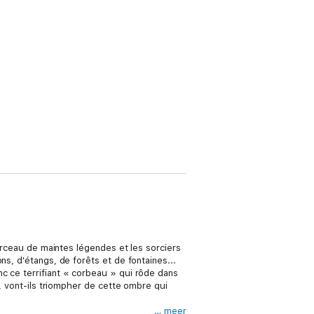
berceau de maintes légendes et les sorciers
ns, d'étangs, de forêts et de fontaines...
c ce terrifiant « corbeau » qui rôde dans
s, vont-ils triompher de cette ombre qui
… meer