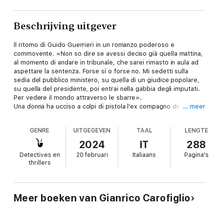
Beschrijving uitgever
Il ritorno di Guido Guerrieri in un romanzo poderoso e
commovente. «Non so dire se avessi deciso già quella mattina,
al momento di andare in tribunale, che sarei rimasto in aula ad
aspettare la sentenza. Forse sí o forse no. Mi sedetti sulla
sedia del pubblico ministero, su quella di un giudice popolare,
su quella del presidente, poi entrai nella gabbia degli imputati.
Per vedere il mondo attraverso le sbarre».
Una donna ha ucciso a colpi di pistola l'ex compagno della
… meer
sorella. Legittima difesa o omicidio premeditato? La Corte è
riunita in Camera di Consiglio. In attesa della sentenza
GENRE
UITGEGEVEN
TAAL
LENGTE
l'avvocato Guerrieri ripercorre le dolorose vicende personali
che lo hanno investito nell'ultimo anno. E si interroga sul tempo
2024
IT
288
trascorso, sul senso della sua professione, sull'idea stessa di
Detectives en
20 februari
Italiaans
Pagina's
giustizia.
thrillers
Un'avventura processuale enigmatica, dal ritmo impareggiabile,
che si intreccia a un'affilata meditazione sulla perdita e sul
rimpianto, sulle inattese sincronie della vita e sulla ricerca della
Meer boeken van Gianrico Carofiglio
felicità.