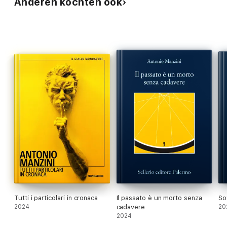
Anderen kochten ook
Tutti i particolari in cronaca
Il passato è un morto senza
So
2024
cadavere
20
2024