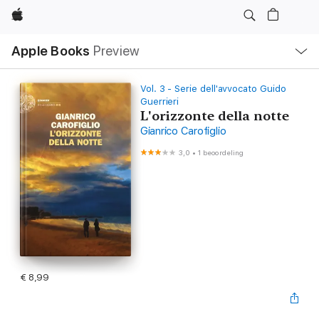
Apple
Open
Apple Books
Preview
lokaal
navigatiemenu
Vol. 3 - Serie dell'avvocato Guido
Guerrieri
L'orizzonte della notte
Gianrico Carofiglio
3,0
•
1 beoordeling
€ 8,99