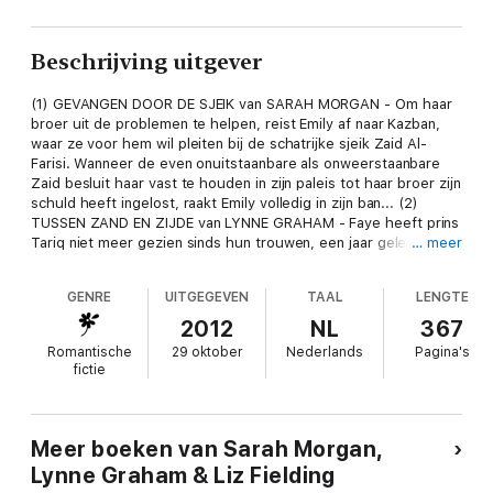
Beschrijving uitgever
(1) GEVANGEN DOOR DE SJEIK van SARAH MORGAN - Om haar
broer uit de problemen te helpen, reist Emily af naar Kazban,
waar ze voor hem wil pleiten bij de schatrijke sjeik Zaid Al-
Farisi. Wanneer de even onuitstaanbare als onweerstaanbare
Zaid besluit haar vast te houden in zijn paleis tot haar broer zijn
schuld heeft ingelost, raakt Emily volledig in zijn ban... (2)
TUSSEN ZAND EN ZIJDE van LYNNE GRAHAM - Faye heeft prins
Tariq niet meer gezien sinds hun trouwen, een jaar geleden. En
… meer
nu is ze gedwongen hem om een grote gunst te vragen. Dat
het een moeilijke ontmoeting zou worden, had ze verwacht.
GENRE
UITGEGEVEN
TAAL
LENGTE
Hun huwelijk is immers ontbonden. Maar dat hij zich door haar
bedrogen voelt, komt als een schok! (3) EEN ZWARTE PRINS
2012
NL
367
van LIZ FIELDING - Om zijn land van de ondergang te redden,
Romantische
29 oktober
Nederlands
Pagina's
besluit prins Hassan de aandacht op zich te vestigen door Rose
fictie
Fenton te ontvoeren. De roodharige journaliste valt als een blok
voor de meedogenloze prins, maar zal hij ooit zijn trots opzij
kunnen zetten en haar liefde kunnen beantwoorden?
Meer boeken van Sarah Morgan,
Lynne Graham & Liz Fielding