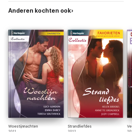
Anderen kochten ook
Woestijnnachten
Strandliefdes
Ver
2011
2012
20