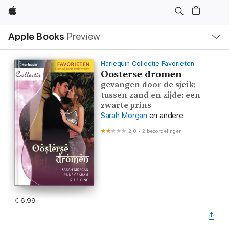
Apple
Open
Apple Books
Preview
lokaal
navigatiemenu
Harlequin Collectie Favorieten
Oosterse dromen
gevangen door de sjeik;
tussen zand en zijde; een
zwarte prins
Sarah Morgan
en andere
2,0
•
2 beoordelingen
€ 6,99