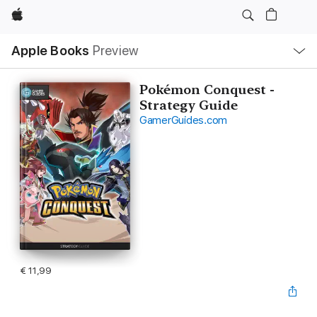
Apple
Open
Apple Books
Preview
lokaal
navigatiemenu
Pokémon Conquest -
Strategy Guide
GamerGuides.com
€ 11,99