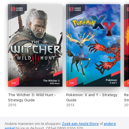
The Witcher 3: Wild Hunt -
Pokémon: X and Y - Strategy
Re
Strategy Guide
Guide
St
2015
2013
20
Andere manieren om te shoppen:
Zoek een Apple Store
of
andere
winkel
bij jou in de buurt.
Of bel 0800 0200 570.