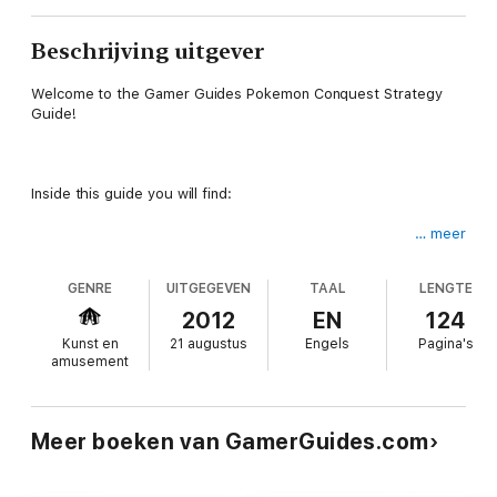
Beschrijving uitgever
Welcome to the Gamer Guides Pokemon Conquest Strategy
Guide!
Inside this guide you will find:
… meer
- The top five ways to become a Pokémon Conquest Master.
GENRE
UITGEGEVEN
TAAL
LENGTE
- Sure-fire tactics on how to recruit the very best Trainers in
the game.
2012
EN
124
Kunst en
21 augustus
Engels
Pagina's
- How to amass a mountain of in-game cash to spend on the
amusement
best armor, potions and upgrades.
- And... how to beat every Kingdom in the main storyline with
style and ease.
Meer boeken van GamerGuides.com