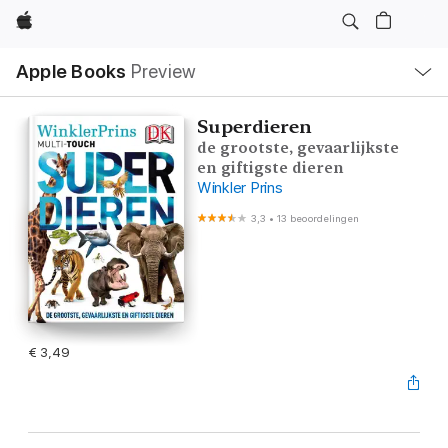
Apple
Open
Apple Books
Preview
lokaal
navigatiemenu
Superdieren
de grootste, gevaarlijkste
en giftigste dieren
Winkler Prins
3,3
•
13 beoordelingen
€ 3,49