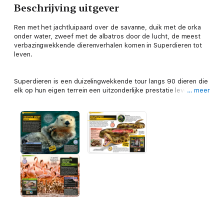
Beschrijving uitgever
Ren met het jachtluipaard over de savanne, duik met de orka
onder water, zweef met de albatros door de lucht, de meest
verbazingwekkende dierenverhalen komen in Superdieren tot
leven.
Superdieren is een duizelingwekkende tour langs 90 dieren die
elk op hun eigen terrein een uitzonderlijke prestatie leveren.
… meer
Welk dier kan het hardst lopen, het verst spugen, het hoogst
springen, het beste zien? Swipe en scrol door dit multi-touch
e-book om de antwoorden te vinden op al deze vragen en nog
veel meer.
Een heldere introductie geeft uitleg over indeling van het
dierenrijk en de verschillende leefgebieden. Verder bevat
Superdieren uitgebreide beschrijvingen van de ongelofelijke
prestaties van de behandelde dieren en kun je kijken naar
schitterende foto’s, uitvoerige tekeningen, video’s, 3D-
presentaties en luisteren naar geluidsfragmenten.