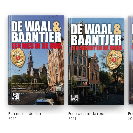
Een mes in de rug
Een schot in de roos
Ee
2012
2011
20