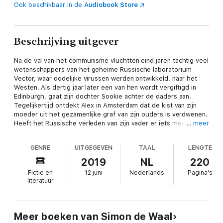
Ook beschikbaar in de
Audiobook Store
Beschrijving uitgever
Na de val van het communisme vluchtten eind jaren tachtig veel
wetenschappers van het geheime Russische laboratorium
Vector, waar dodelijke virussen werden ontwikkeld, naar het
Westen. Als dertig jaar later een van hen wordt vergiftigd in
Edinburgh, gaat zijn dochter Sookie achter de daders aan.
Tegelijkertijd ontdekt Alex in Amsterdam dat de kist van zijn
moeder uit het gezamenlijke graf van zijn ouders is verdwenen.
Heeft het Russische verleden van zijn vader er iets mee te
… meer
maken? Iemand lijkt op jacht naar de gevluchte
wetenschappers en de virussen die ze meesmokkelden. Maar
GENRE
UITGEGEVEN
TAAL
LENGTE
waarom? Zowel Sookie als Alex begint een koortsachtige
zoektocht, die gevaarlijker zal blijken dan ze dachten.
2019
NL
220
Fictie en
12 juni
Nederlands
Pagina's
literatuur
Meer boeken van Simon de Waal