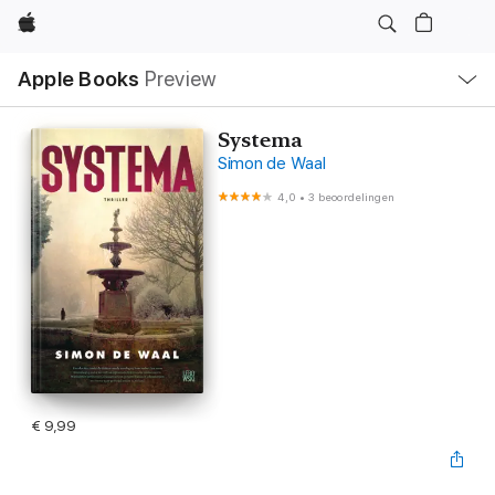
Apple
Open
Apple Books
Preview
lokaal
navigatiemenu
Systema
Simon de Waal
4,0
•
3 beoordelingen
€ 9,99